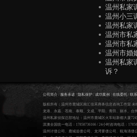
温州私家
温州小三
温州私家
温州市私
温州市私
温州市婚
温州私家
诉？
公司简介
/
服务承诺
/
隐私保护
/
成功案例
/
在线委托
/
联
版权所有：温州市鹿城区南汇佳禾商务信息咨询工作室 未
龙港、永嘉、苍南、泰顺、文成、平阳、青田、丽水、台
温州私家侦探总部地址：温州市鹿城区火车站新都大厦724
淇澳全国统一电话：17858736166 / 24小时咨询电话：178587
温州讨债公司
、
鹿城追债公司
、
龙湾要债公司
、
瓯海清债