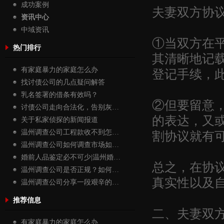
成功案例
夫妻双方协
资讯中心
中域资讯
①当双方在
热门排行
其清晰地记
登记手续，
有家庭暴力的家庭怎么办
找讨债公司的几点疑问解答
乳名签署的借条有效吗？
②但要留意
讨债公司走向合法化，告别灰…
的表达，又
关于私家侦探的新闻报道
割协议就有
温州调查公司工程款收不到怎…
温州调查公司如何调查市场如…
婚前人品鉴定必不可少|温州婚…
总之，在协
温州调查公司是否正规？如何…
真实性以及
温州调查公司分享一段艰辛的…
推荐信息
二、夫妻双
有家庭暴力的家庭怎么办